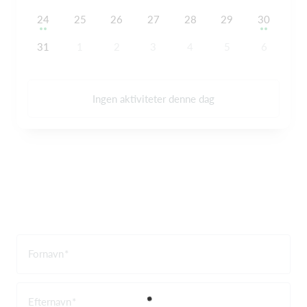
24
25
26
27
28
29
30
31
1
2
3
4
5
6
Ingen aktiviteter denne dag
Fornavn
Efternavn